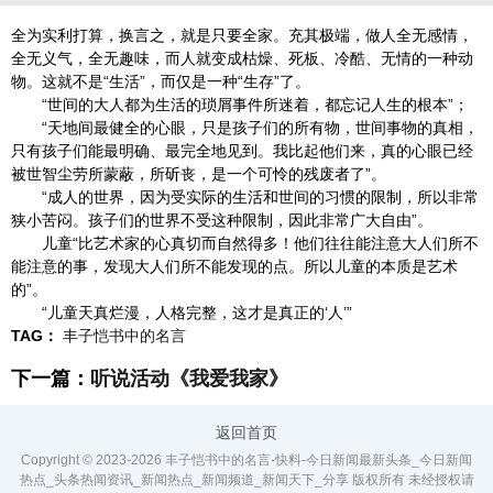
全为实利打算，换言之，就是只要全家。充其极端，做人全无感情，
全无义气，全无趣味，而人就变成枯燥、死板、冷酷、无情的一种动
物。这就不是“生活”，而仅是一种“生存”了。
“世间的大人都为生活的琐屑事件所迷着，都忘记人生的根本”；
“天地间最健全的心眼，只是孩子们的所有物，世间事物的真相，
只有孩子们能最明确、最完全地见到。我比起他们来，真的心眼已经
被世智尘劳所蒙蔽，所斫丧，是一个可怜的残废者了”。
“成人的世界，因为受实际的生活和世间的习惯的限制，所以非常
狭小苦闷。孩子们的世界不受这种限制，因此非常广大自由”。
儿童“比艺术家的心真切而自然得多！他们往往能注意大人们所不
能注意的事，发现大人们所不能发现的点。所以儿童的本质是艺术
的”。
“儿童天真烂漫，人格完整，这才是真正的‘人’”
TAG：
丰子恺书中的名言
下一篇：
听说活动《我爱我家》
返回首页
Copyright © 2023-
2026 丰子恺书中的名言-快料-今日新闻最新头条_今日新闻
热点_头条热闻资讯_新闻热点_新闻频道_新闻天下_分享 版权所有 未经授权请